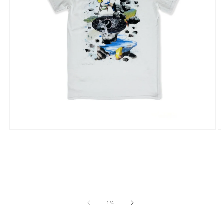
モ
ー
ダ
ル
で
メ
デ
ィ
の
1
/
4
ア
(1)
(
を