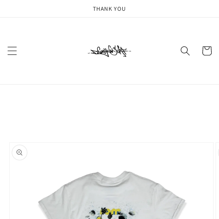
コンテ
THANK YOU
ンツに
進む
カ
ー
ト
商品情
報にス
キップ