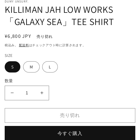
DUMY UNSURF.
KILLIMAN JAH LOW WORKS
開
く
「GALAXY SEA」TEE SHIRT
通
¥6,800 JPY
売り切れ
常
税込み。
配送料
はチェックアウト時に計算されます。
価
SIZE
格
S
M
L
数量
KILLIMAN
KILLIMAN
JAH
JAH
LOW
LOW
WORKS
WORKS
売り切れ
「GALAXY
「GALAXY
SEA」
SEA」
今すぐ購入
TEE
TEE