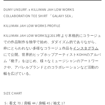
SHIRT
SHIRT
の
の
DUMY UNSURF. x KILLIMAN JAH LOW WORKS
数
数
COLLABORATION TEE SHIRT 「GALAXY SEA」
量
量
を
を
KILLIMAN JAH LOW WORKS PROFILE
減
増
KILLIMAN JAH LOW WORKSは2013年より本格的にコラージュ
ら
や
す
す
での作品制作を独学で始め、ダダイズム的でありながら、
枠にとらわれない多様なコラージュ作品を
インスタグラム
にて公開。世界的ヒップホップアーティストKOHHのアルバ
ム『梔子』をはじめ、様々なミュージシャンのアートワー
クや、アパレルブランドとのコラボレーションなど活動の
幅を広げている。
SIZE CHART
S : 着丈 70 / 肩幅 44 / 身幅 45 / 袖丈 17